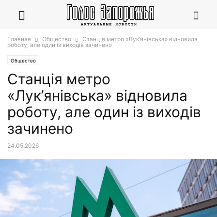
Главная
Общество
Станція метро «Лук’янівська» відновила
роботу, але один із виходів зачинено
Общество
Станція метро
«Лук’янівська» відновила
роботу, але один із виходів
зачинено
24.05.2026