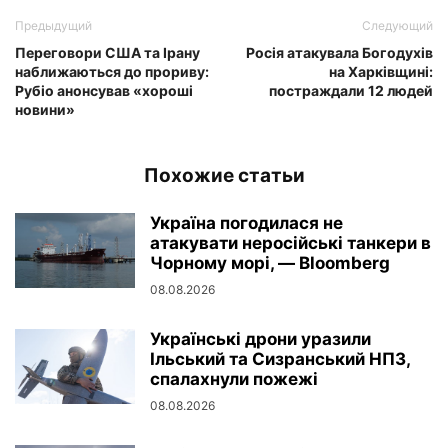
Предыдущий
Следующий
Переговори США та Ірану
Росія атакувала Богодухів
наближаються до прориву:
на Харківщині:
Рубіо анонсував «хороші
постраждали 12 людей
новини»
Похожие статьи
Україна погодилася не
атакувати неросійські танкери в
Чорному морі, — Bloomberg
08.08.2026
Українські дрони уразили
Ільський та Сизранський НПЗ,
спалахнули пожежі
08.08.2026