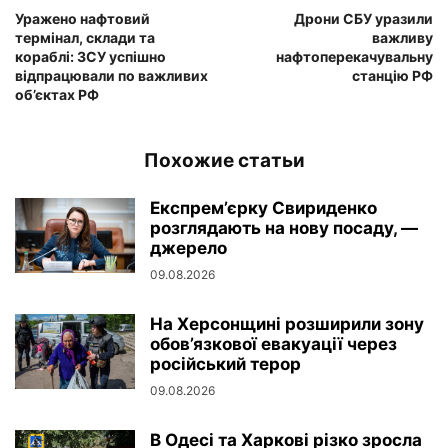
Уражено нафтовий
Дрони СБУ уразили
термінал, склади та
важливу
кораблі: ЗСУ успішно
нафтоперекачувальну
відпрацювали по важливих
станцію РФ
об’єктах РФ
Похожие статьи
Експрем’єрку Свириденко
розглядають на нову посаду, —
джерело
09.08.2026
На Херсонщині розширили зону
обов’язкової евакуації через
російський терор
09.08.2026
В Одесі та Харкові різко зросла