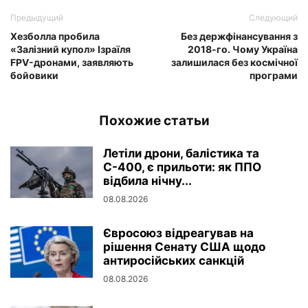
Предыдущий
Следующий
Хезболла пробила
Без держфінансування з
«Залізний купол» Ізраїля
2018-го. Чому Україна
FPV-дронами, заявляють
залишилася без космічної
бойовики
програми
Похожие статьи
Летіли дрони, балістика та
С-400, є прильоти: як ППО
відбила нічну...
08.08.2026
Євросоюз відреагував на
рішення Сенату США щодо
антиросійських санкцій
08.08.2026