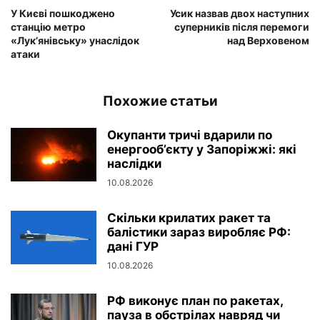
У Києві пошкоджено
Усик назвав двох наступних
станцію метро
суперників після перемоги
«Лук’янівську» унаслідок
над Верховеном
атаки
Похожие статьи
Окупанти тричі вдарили по
енергооб’єкту у Запоріжжі: які
наслідки
10.08.2026
Скільки крилатих ракет та
балістики зараз виробляє РФ:
дані ГУР
10.08.2026
РФ виконує план по ракетах,
пауза в обстрілах навряд чи