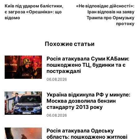
Київ під ударом балістики,
«Не відповідає дійсності»:
є загроза «Орєшніка»: що
Іран відповів на заяву
відомо
Трампа про Ормузьку
протоку
Похожие статьи
Росія атакувала Суми КАБами:
пошкоджено ТЦ, будинки та є
постраждалі
06.08.2026
Україна відкинула РФ у минуле:
Москва дозволила бензин
стандарту 2013 року
06.08.2026
Росія атакувала Одеську
область: пошкоджено житлові