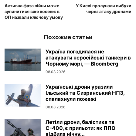
Активна фаза війни може
У Києві пролунали вибухи
зупинитися вже восени: в
через атаку дронами
ОП назвали ключову умову
Похожие статьи
Україна погодилася не
атакувати неросійські танкери в
Чорному морі, — Bloomberg
08.08.2026
Українські дрони уразили
Ільський та Сизранський НПЗ,
спалахнули пожежі
08.08.2026
Летіли дрони, балістика та
С-400, є прильоти: як ППО
відбила нічну...