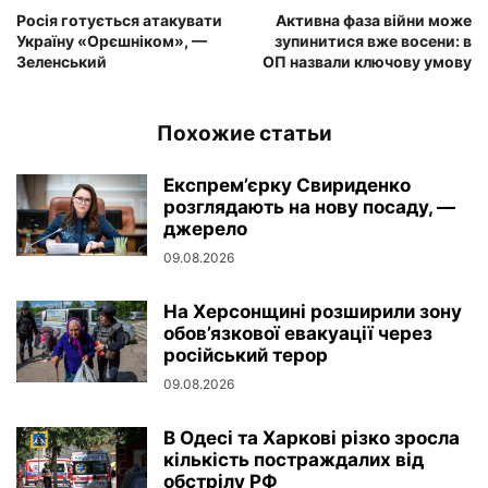
Росія готується атакувати
Активна фаза війни може
Україну «Орєшніком», —
зупинитися вже восени: в
Зеленський
ОП назвали ключову умову
Похожие статьи
Експрем’єрку Свириденко
розглядають на нову посаду, —
джерело
09.08.2026
На Херсонщині розширили зону
обов’язкової евакуації через
російський терор
09.08.2026
В Одесі та Харкові різко зросла
кількість постраждалих від
обстрілу РФ