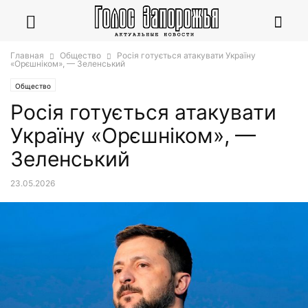
Главная
Общество
Росія готується атакувати Україну
«Орєшніком», — Зеленський
Общество
Росія готується атакувати
Україну «Орєшніком», —
Зеленський
23.05.2026