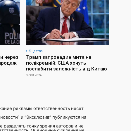
Общество
ки через
Трамп запровадив мита на
 продаж
полікремній: США хочуть
послабити залежність від Китаю
07.08.2026
жание рекламы ответственность несет
новости” и “Эксклюзив” публикуются на
 разделять точку зрения авторов и не
ветственность. Оценочные суждения не