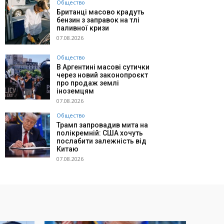
Общество
Британці масово крадуть
бензин з заправок на тлі
паливної кризи
07.08.2026
Общество
В Аргентині масові сутички
через новий законопроєкт
про продаж землі
іноземцям
07.08.2026
Общество
Трамп запровадив мита на
полікремній: США хочуть
послабити залежність від
Китаю
07.08.2026