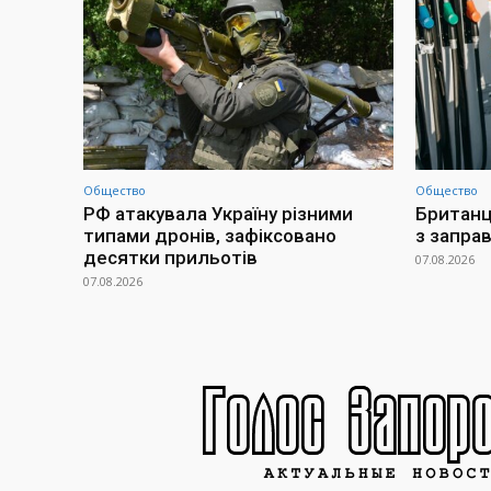
Общество
Общество
РФ атакувала Україну різними
Британц
типами дронів, зафіксовано
з заправ
десятки прильотів
07.08.2026
07.08.2026