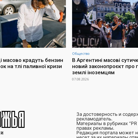
Общество
і масово крадуть бензин
В Аргентині масові сутич
ок на тлі паливної кризи
новий законопроєкт про
землі іноземцям
07.08.2026
За достоверность и содер
рекламодатель.
Материалы в рубриках “PR 
правах рекламы.
Редакция портала может не
несет за их материалы от