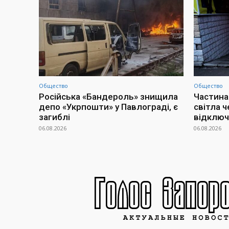
Общество
Общество
Російська «Бандероль» знищила
Частина
депо «Укрпошти» у Павлограді, є
світла ч
загиблі
відклю
06.08.2026
06.08.2026