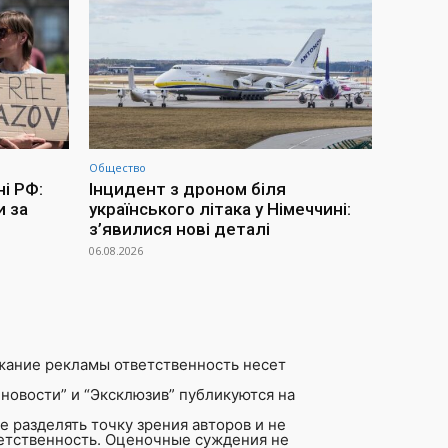
Общество
ні РФ:
Інцидент з дроном біля
и за
українського літака у Німеччині:
з’явилися нові деталі
06.08.2026
жание рекламы ответственность несет
новости” и “Эксклюзив” публикуются на
 разделять точку зрения авторов и не
ветственность. Оценочные суждения не