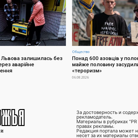
Общество
 Львова залишилась без
Понад 600 азовців у поло
ерез аварійне
майже половину засудил
чення
«тероризм»
06.08.2026
За достоверность и содер
рекламодатель.
Материалы в рубриках “PR 
правах рекламы.
Редакция портала может не
несет за их материалы от