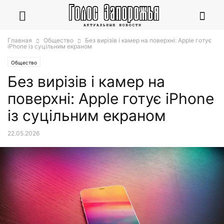
Главная
Общество
Без вирізів і камер на поверхні: Apple готує
iPhone із суцільним екраном
Общество
Без вирізів і камер на
поверхні: Apple готує iPhone
із суцільним екраном
22.05.2026