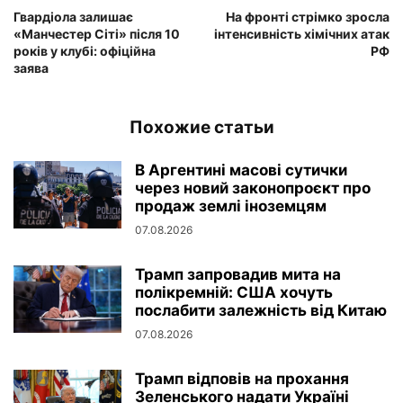
Гвардіола залишає
На фронті стрімко зросла
«Манчестер Сіті» після 10
інтенсивність хімічних атак
років у клубі: офіційна
РФ
заява
Похожие статьи
В Аргентині масові сутички
через новий законопроєкт про
продаж землі іноземцям
07.08.2026
Трамп запровадив мита на
полікремній: США хочуть
послабити залежність від Китаю
07.08.2026
Трамп відповів на прохання
Зеленського надати Україні