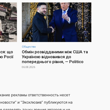
Общество
ся: що
Обмін розвідданими між США та
ю Росії
Україною відновився до
попереднього рівня, — Politico
06.08.2026
жание рекламы ответственность несет
новости” и “Эксклюзив” публикуются на
 разделять точку зрения авторов и не