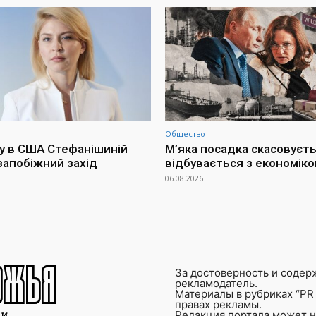
Общество
у в США Стефанішиній
М’яка посадка скасовуєть
запобіжний захід
відбувається з економіко
06.08.2026
За достоверность и содер
рекламодатель.
Материалы в рубриках “PR 
правах рекламы.
Редакция портала может не