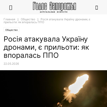
Главная
Общество
Росія атакувала Україну дронами, є
прильоти: як впоралась ППО
Общество
Росія атакувала Україну
дронами, є прильоти: як
впоралась ППО
22.05.2026