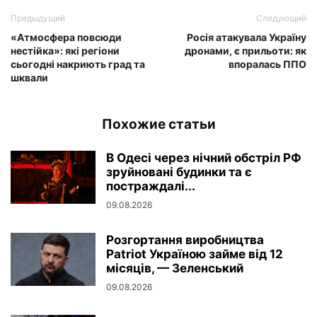
Предыдущий
Следующий
«Атмосфера повсюди
Росія атакувала Україну
нестійка»: які регіони
дронами, є прильоти: як
сьогодні накриють град та
впоралась ППО
шквали
Похожие статьи
В Одесі через нічний обстріл РФ
зруйновані будинки та є
постраждалі...
09.08.2026
Розгортання виробництва
Patriot Україною займе від 12
місяців, — Зеленський
09.08.2026