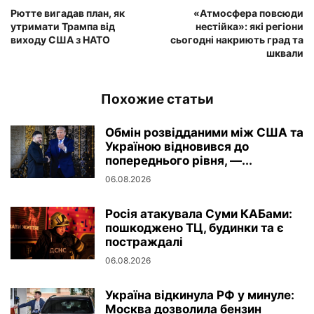
Рютте вигадав план, як
«Атмосфера повсюди
утримати Трампа від
нестійка»: які регіони
виходу США з НАТО
сьогодні накриють град та
шквали
Похожие статьи
Обмін розвідданими між США та
Україною відновився до
попереднього рівня, —...
06.08.2026
Росія атакувала Суми КАБами:
пошкоджено ТЦ, будинки та є
постраждалі
06.08.2026
Україна відкинула РФ у минуле:
Москва дозволила бензин