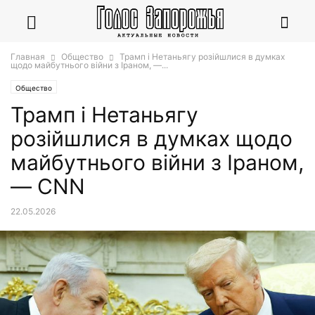
Главная
Общество
Трамп і Нетаньягу розійшлися в думках
щодо майбутнього війни з Іраном, —...
Общество
Трамп і Нетаньягу
розійшлися в думках щодо
майбутнього війни з Іраном,
— CNN
22.05.2026