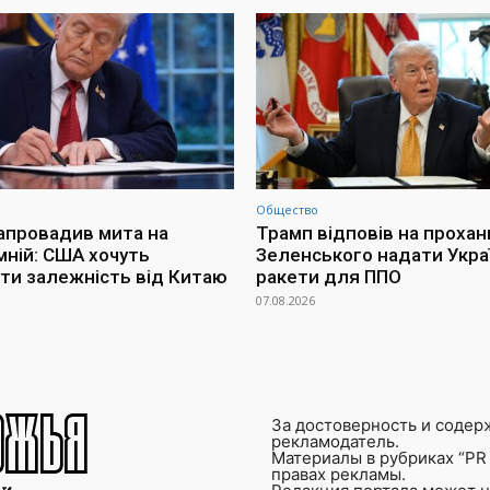
Общество
апровадив мита на
Трамп відповів на прохан
мній: США хочуть
Зеленського надати Украї
ти залежність від Китаю
ракети для ППО
07.08.2026
За достоверность и содер
рекламодатель.
Материалы в рубриках “PR 
правах рекламы.