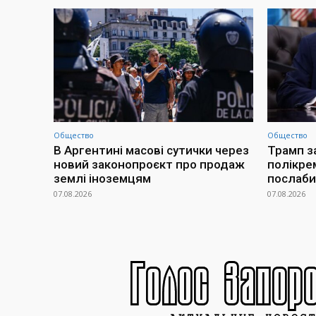
Общество
Общество
В Аргентині масові сутички через
Трамп з
новий законопроєкт про продаж
полікре
землі іноземцям
послаби
07.08.2026
07.08.2026