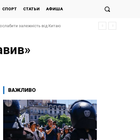
СПОРТ
СТАТЬИ
АФИША
послабити залежність від Китаю
авив»
ВАЖЛИВО