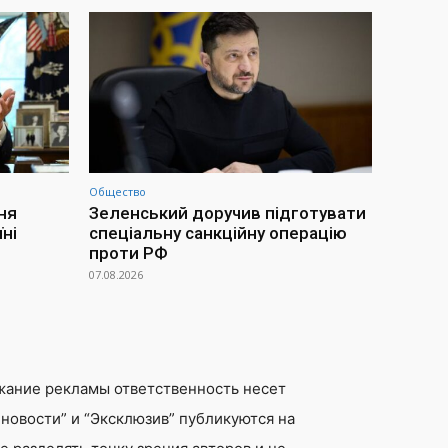
Общество
ня
Зеленський доручив підготувати
ні
спеціальну санкційну операцію
проти РФ
07.08.2026
жание рекламы ответственность несет
новости” и “Эксклюзив” публикуются на