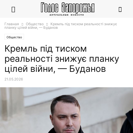
Главная
Общество
Кремль під тиском реальності знижує
планку цілей війни, — Буданов
Общество
Кремль під тиском
реальності знижує планку
цілей війни, — Буданов
21.05.2026