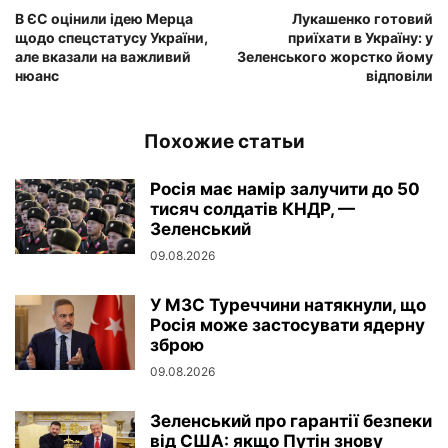
В ЄС оцінили ідею Мерца
Лукашенко готовий
щодо спецстатусу України,
приїхати в Україну: у
але вказали на важливий
Зеленського жорстко йому
нюанс
відповіли
Похожие статьи
Росія має намір залучити до 50
тисяч солдатів КНДР, —
Зеленський
09.08.2026
У МЗС Туреччини натякнули, що
Росія може застосувати ядерну
зброю
09.08.2026
Зеленський про гарантії безпеки
від США: якщо Путін знову