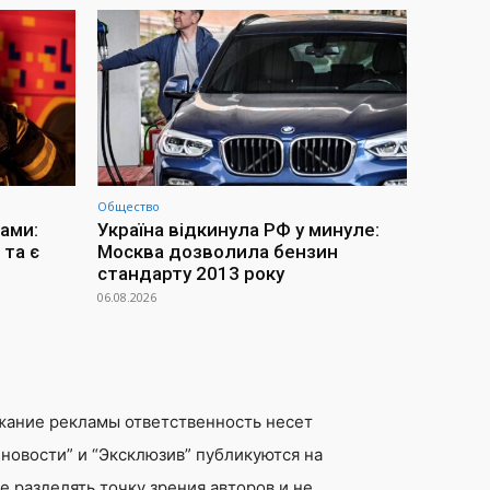
Общество
ами:
Україна відкинула РФ у минуле:
та є
Москва дозволила бензин
стандарту 2013 року
06.08.2026
жание рекламы ответственность несет
новости” и “Эксклюзив” публикуются на
 разделять точку зрения авторов и не