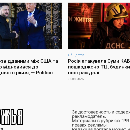
Общество
озвідданими між США та
Росія атакувала Суми КАБ
ю відновився до
пошкоджено ТЦ, будинки 
ього рівня, — Politico
постраждалі
06.08.2026
За достоверность и содер
рекламодатель.
Материалы в рубриках “PR 
правах рекламы.
Редакция портала может не