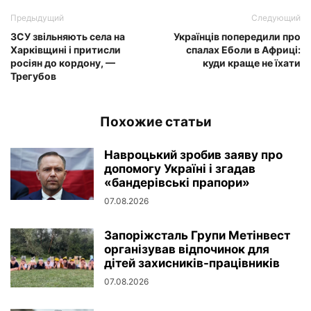
Предыдущий
Следующий
ЗСУ звільняють села на
Українців попередили про
Харківщині і притисли
спалах Еболи в Африці:
росіян до кордону, —
куди краще не їхати
Трегубов
Похожие статьи
Навроцький зробив заяву про
допомогу Україні і згадав
«бандерівські прапори»
07.08.2026
Запоріжсталь Групи Метінвест
організував відпочинок для
дітей захисників-працівників
07.08.2026