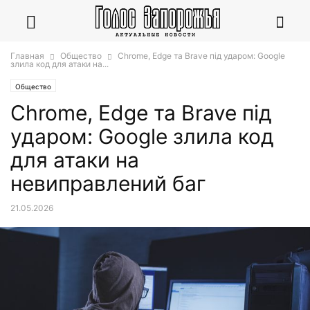
Главная
Общество
Chrome, Edge та Brave під ударом: Google
злила код для атаки на...
Общество
Chrome, Edge та Brave під
ударом: Google злила код
для атаки на
невиправлений баг
21.05.2026