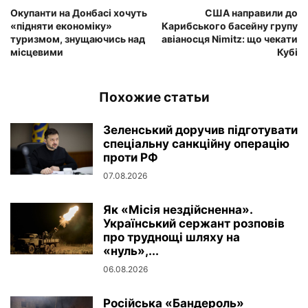
Окупанти на Донбасі хочуть
США направили до
«підняти економіку»
Карибського басейну групу
туризмом, знущаючись над
авіаносця Nimitz: що чекати
місцевими
Кубі
Похожие статьи
Зеленський доручив підготувати
спеціальну санкційну операцію
проти РФ
07.08.2026
Як «Місія нездійсненна».
Український сержант розповів
про труднощі шляху на
«нуль»,...
06.08.2026
Російська «Бандероль»