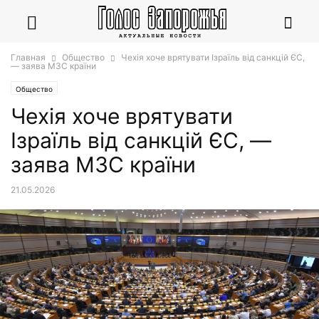
Главная
Общество
Чехія хоче врятувати Ізраїль від санкцій ЄС,
— заява МЗС країни
Общество
Чехія хоче врятувати
Ізраїль від санкцій ЄС, —
заява МЗС країни
21.05.2026