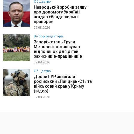
Общество
Навроцький зробив заяву
про допомогу Україні і
згадав «бандерівські
прапори»
07.08.2026
Выбор редактора
Запоріжсталь Групи
Метінвест організував
відпочинок для дітей
захисників-працівників
07.08.2026
Общество
Дрони ГУР знищили
російський «Панцирь-С1» та
військовий кран у Криму
(відео)
07.08.2026