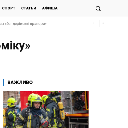
СПОРТ
СТАТЬИ
АФИША
дав «бандерівські прапори»
оміку»
ВАЖЛИВО