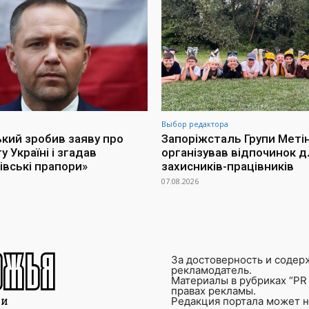
Выбор редактора
кий зробив заяву про
Запоріжсталь Групи Меті
 Україні і згадав
організував відпочинок д
івські прапори»
захисників-працівників
07.08.2026
За достоверность и содер
рекламодатель.
Материалы в рубриках “PR 
правах рекламы.
Редакция портала может не