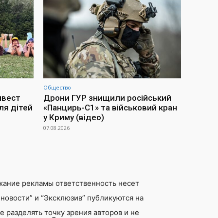
Общество
нвест
Дрони ГУР знищили російський
ля дітей
«Панцирь-С1» та військовий кран
у Криму (відео)
07.08.2026
жание рекламы ответственность несет
новости” и “Эксклюзив” публикуются на
 разделять точку зрения авторов и не