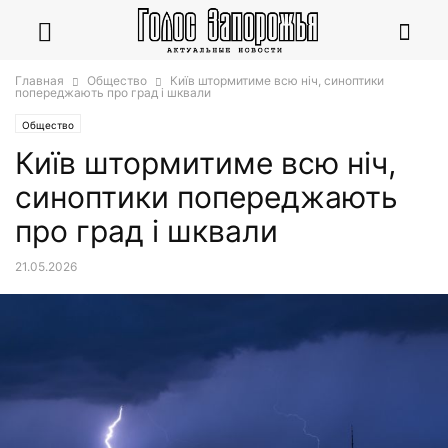
Главная
Общество
Київ штормитиме всю ніч, синоптики
попереджають про град і шквали
Общество
Київ штормитиме всю ніч,
синоптики попереджають
про град і шквали
21.05.2026