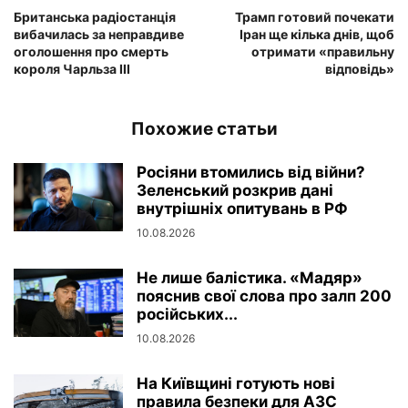
Британська радіостанція
Трамп готовий почекати
вибачилась за неправдиве
Іран ще кілька днів, щоб
оголошення про смерть
отримати «правильну
короля Чарльза III
відповідь»
Похожие статьи
Росіяни втомились від війни?
Зеленський розкрив дані
внутрішніх опитувань в РФ
10.08.2026
Не лише балістика. «Мадяр»
пояснив свої слова про залп 200
російських...
10.08.2026
На Київщині готують нові
правила безпеки для АЗС