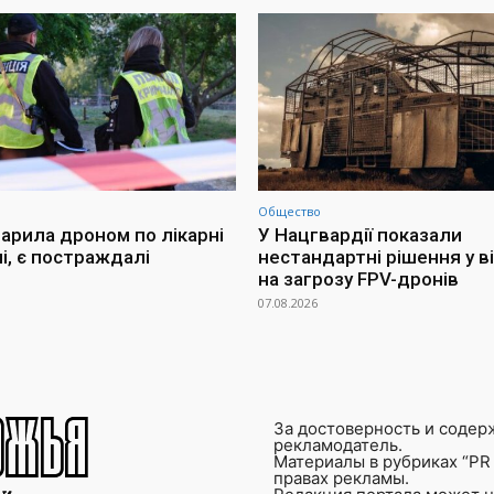
Общество
дарила дроном по лікарні
У Нацгвардії показали
і, є постраждалі
нестандартні рішення у в
на загрозу FPV-дронів
07.08.2026
За достоверность и содер
рекламодатель.
Материалы в рубриках “PR 
правах рекламы.