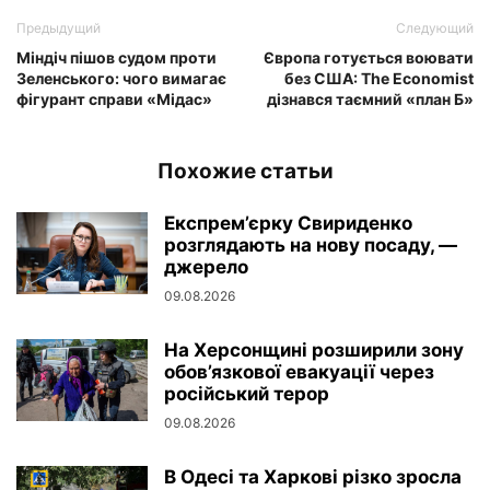
Предыдущий
Следующий
Міндіч пішов судом проти
Європа готується воювати
Зеленського: чого вимагає
без США: The Economist
фігурант справи «Мідас»
дізнався таємний «план Б»
Похожие статьи
Експрем’єрку Свириденко
розглядають на нову посаду, —
джерело
09.08.2026
На Херсонщині розширили зону
обов’язкової евакуації через
російський терор
09.08.2026
В Одесі та Харкові різко зросла