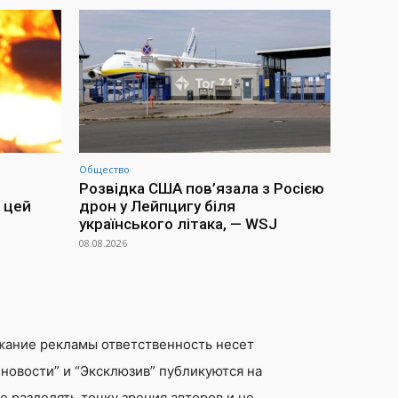
Общество
Розвідка США пов’язала з Росією
 цей
дрон у Лейпцигу біля
українського літака, — WSJ
08.08.2026
жание рекламы ответственность несет
новости” и “Эксклюзив” публикуются на
 разделять точку зрения авторов и не