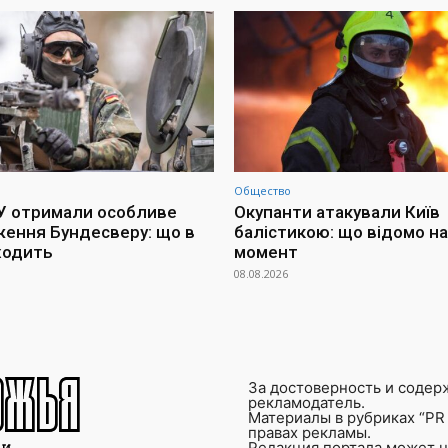
Общество
СУ отримали особливе
Окупанти атакували Київ
ення Бундесверу: що в
балістикою: що відомо на
ходить
момент
08.08.2026
За достоверность и содер
рекламодатель.
Материалы в рубриках “PR 
правах рекламы.
Редакция портала может не