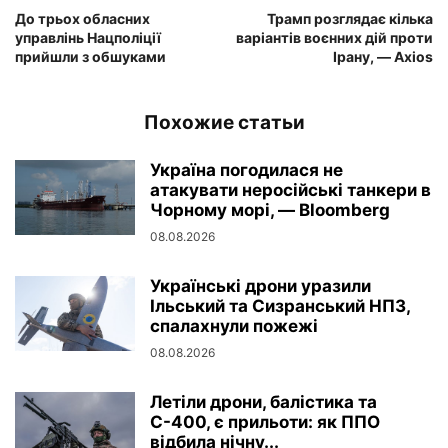
До трьох обласних
Трамп розглядає кілька
управлінь Нацполіції
варіантів воєнних дій проти
прийшли з обшуками
Ірану, — Axios
Похожие статьи
Україна погодилася не
атакувати неросійські танкери в
Чорному морі, — Bloomberg
08.08.2026
Українські дрони уразили
Ільський та Сизранський НПЗ,
спалахнули пожежі
08.08.2026
Летіли дрони, балістика та
С-400, є прильоти: як ППО
відбила нічну...