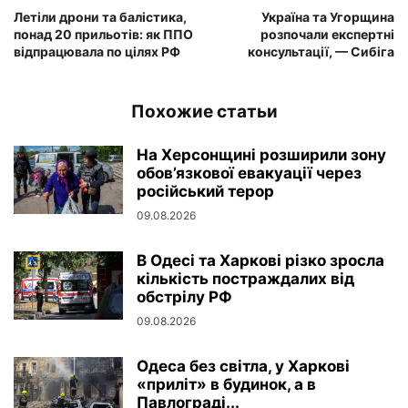
Летіли дрони та балістика,
Україна та Угорщина
понад 20 прильотів: як ППО
розпочали експертні
відпрацювала по цілях РФ
консультації, — Сибіга
Похожие статьи
На Херсонщині розширили зону
обов’язкової евакуації через
російський терор
09.08.2026
В Одесі та Харкові різко зросла
кількість постраждалих від
обстрілу РФ
09.08.2026
Одеса без світла, у Харкові
«приліт» в будинок, а в
Павлограді...