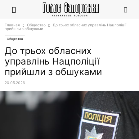
Главная
Общество
До трьох обласних управлінь Нацполіції
прийшли з обшуками
Общество
До трьох обласних
управлінь Нацполіції
прийшли з обшуками
20.05.2026