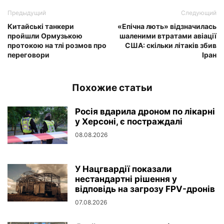
Предыдущий
Следующий
Китайські танкери
«Епічна лють» відзначилась
пройшли Ормузькою
шаленими втратами авіації
протокою на тлі розмов про
США: скільки літаків збив
переговори
Іран
Похожие статьи
Росія вдарила дроном по лікарні
у Херсоні, є постраждалі
08.08.2026
У Нацгвардії показали
нестандартні рішення у
відповідь на загрозу FPV-дронів
07.08.2026