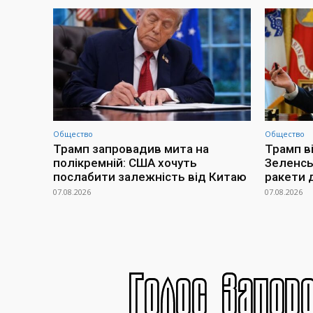
Общество
Общество
Трамп запровадив мита на
Трамп в
полікремній: США хочуть
Зеленсь
послабити залежність від Китаю
ракети 
07.08.2026
07.08.2026