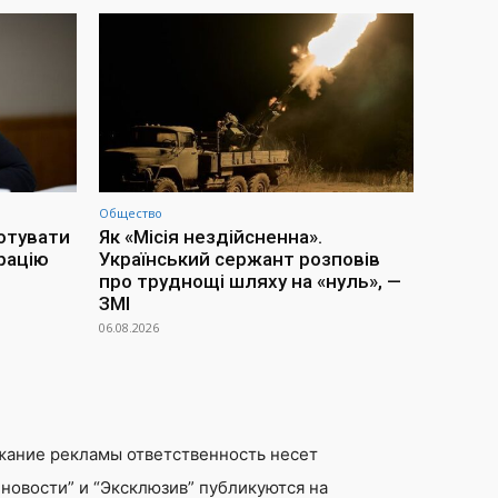
Общество
отувати
Як «Місія нездійсненна».
рацію
Український сержант розповів
про труднощі шляху на «нуль», —
ЗМІ
06.08.2026
жание рекламы ответственность несет
новости” и “Эксклюзив” публикуются на