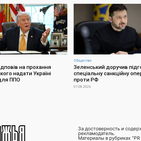
Общество
ідповів на прохання
Зеленський доручив підг
кого надати Україні
спеціальну санкційну опе
для ППО
проти РФ
07.08.2026
За достоверность и содер
рекламодатель.
Материалы в рубриках “PR 