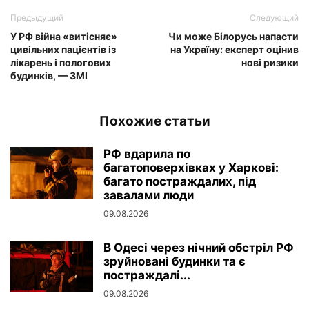
Предыдущий
Следующий
У РФ війна «витісняє»
Чи може Білорусь напасти
цивільних пацієнтів із
на Україну: експерт оцінив
лікарень і пологових
нові ризики
будинків, — ЗМІ
Похожие статьи
РФ вдарила по
багатоповерхівках у Харкові:
багато постраждалих, під
завалами люди
09.08.2026
В Одесі через нічний обстріл РФ
зруйновані будинки та є
постраждалі...
09.08.2026