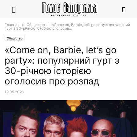
Главная
Общество
«Come on, Barbie, let’s go party»: популярний
гурт з 30-річною історією оголосив...
Общество
«Come on, Barbie, let’s go
party»: популярний гурт з
30-річною історією
оголосив про розпад
19.05.2026