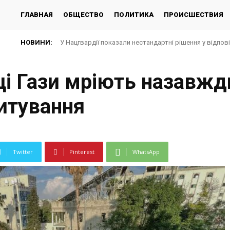
ГЛАВНАЯ
ОБЩЕСТВО
ПОЛИТИКА
ПРОИСШЕСТВИЯ
НОВИНИ:
У Нацгвардії показали нестандартні рішення у відпов
і Гази мріють назавжд
питування
Twitter
Pinterest
WhatsApp