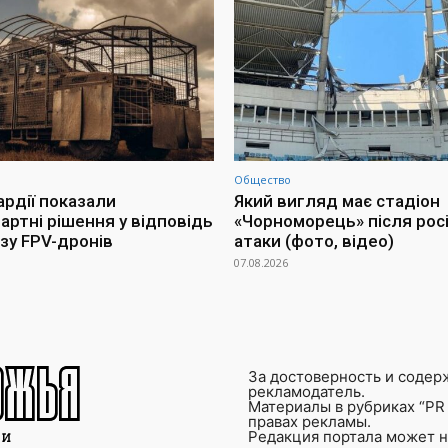
Общество
ардії показали
Який вигляд має стадіон
артні рішення у відповідь
«Чорноморець» після росі
озу FPV-дронів
атаки (фото, відео)
07.08.2026
За достоверность и содер
рекламодатель.
Материалы в рубриках “PR 
правах рекламы.
Редакция портала может не