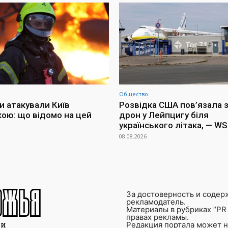
Общество
и атакували Київ
Розвідка США пов’язала з
кою: що відомо на цей
дрон у Лейпцигу біля
українського літака, — W
08.08.2026
За достоверность и содер
рекламодатель.
Материалы в рубриках “PR 
правах рекламы.
Редакция портала может не