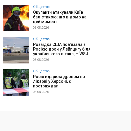
Общество
Окупанти атакували Київ
балістикою: що відомо на
цей момент
08.08.2026
Общество
Розвідка США пов’язала з
Росією дрон у Лейпцигу біля
українського літака, — WSJ
08.08.2026
Общество
Росія вдарила дроном по
лікарні у Херсоні, є
постраждалі
08.08.2026