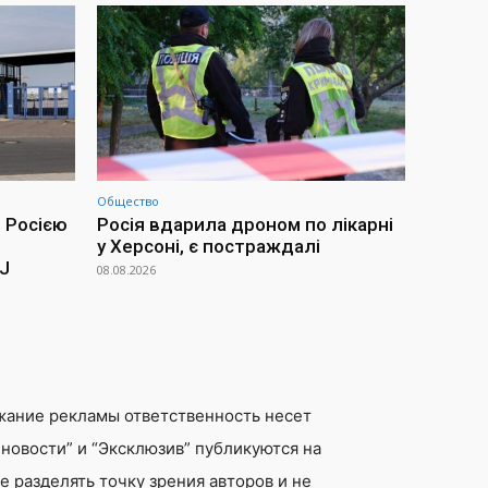
Общество
 Росією
Росія вдарила дроном по лікарні
у Херсоні, є постраждалі
SJ
08.08.2026
жание рекламы ответственность несет
новости” и “Эксклюзив” публикуются на
 разделять точку зрения авторов и не