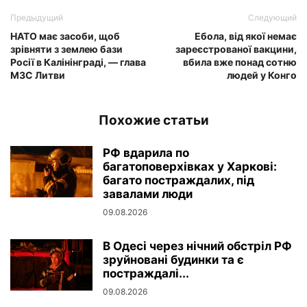
Предыдущий
Следующий
НАТО має засоби, щоб
Ебола, від якої немає
зрівняти з землею бази
зареєстрованої вакцини,
Росії в Калінінграді, — глава
вбила вже понад сотню
МЗС Литви
людей у Конго
Похожие статьи
РФ вдарила по
багатоповерхівках у Харкові:
багато постраждалих, під
завалами люди
09.08.2026
В Одесі через нічний обстріл РФ
зруйновані будинки та є
постраждалі...
09.08.2026