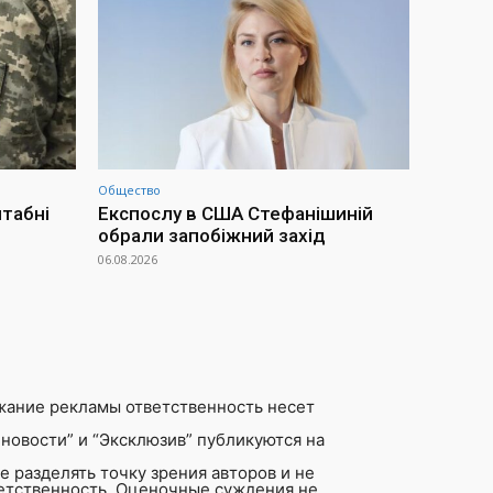
Общество
штабні
Експослу в США Стефанішиній
обрали запобіжний захід
06.08.2026
жание рекламы ответственность несет
новости” и “Эксклюзив” публикуются на
 разделять точку зрения авторов и не
ветственность. Оценочные суждения не