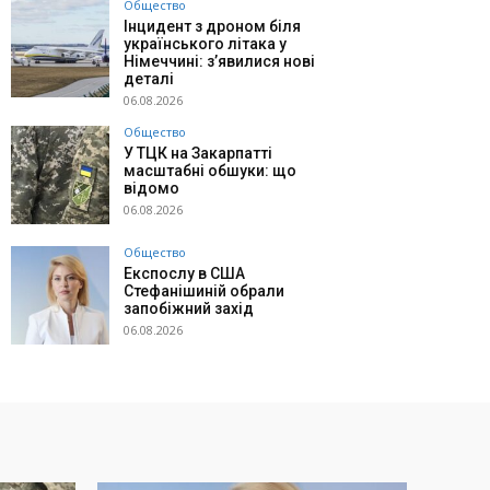
Общество
Інцидент з дроном біля
українського літака у
Німеччині: з’явилися нові
деталі
06.08.2026
Общество
У ТЦК на Закарпатті
масштабні обшуки: що
відомо
06.08.2026
Общество
Експослу в США
Стефанішиній обрали
запобіжний захід
06.08.2026