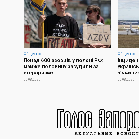
Общество
Общество
Понад 600 азовців у полоні РФ:
Інциден
майже половину засудили за
українсь
«тероризм»
з’явилис
06.08.2026
06.08.2026