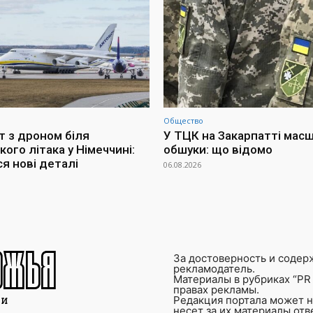
Общество
т з дроном біля
У ТЦК на Закарпатті мас
кого літака у Німеччині:
обшуки: що відомо
я нові деталі
06.08.2026
За достоверность и содер
рекламодатель.
Материалы в рубриках “PR 
правах рекламы.
Редакция портала может не
несет за их материалы от