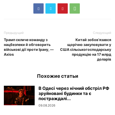
Предыдущий
Следующий
Трамп скличе команду з
Китай зобов’язався
нацбезпеки й обговорить
щорічно закуповувати у
військові дії проти Ірану, —
США сільськогосподарську
Axios
продукцію на 17 млрд
доларів
Похожие статьи
В Одесі через нічний обстріл РФ
зруйновані будинки та є
постраждалі...
09.08.2026