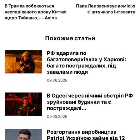
В Трампа побоюються
Папа Лев засновує комісію
несподіваного кроку Китаю
зі штучного інтелекту
щодо Тайваню, — Axios
Похожие статьи
РФ вдарила по
багатоповерхівках у Харкові:
багато постраждалих, під
завалами люди
09.08.2026
В Одесі через нічний обстріл РФ
зруйновані будинки та є
постраждалі...
09.08.2026
Розгортання виробництва
Patriot Україною займе від 12