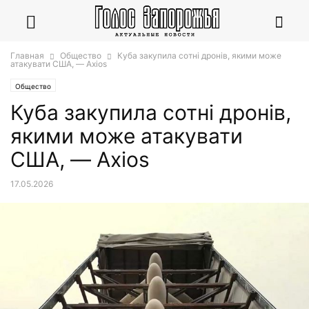
Главная
Общество
Куба закупила сотні дронів, якими може
атакувати США, — Axios
Общество
Куба закупила сотні дронів,
якими може атакувати
США, — Axios
17.05.2026