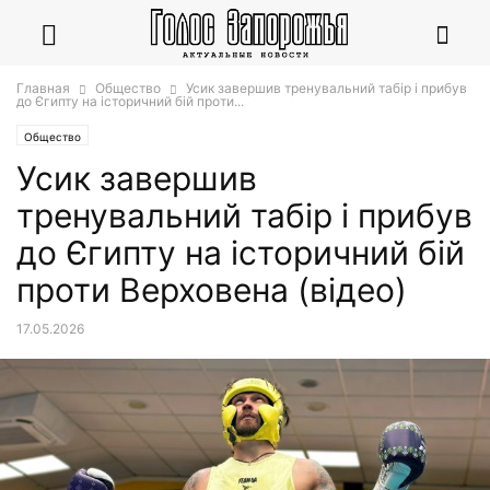
Главная
Общество
Усик завершив тренувальний табір і прибув
до Єгипту на історичний бій проти...
Общество
Усик завершив
тренувальний табір і прибув
до Єгипту на історичний бій
проти Верховена (відео)
17.05.2026