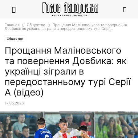
Главная
Общество
Прощання Маліновського та повернення
Довбика: як українці зіграли в передостанньому турі Серії...
Общество
Прощання Маліновського
та повернення Довбика: як
українці зіграли в
передостанньому турі Серії
А (відео)
17.05.2026