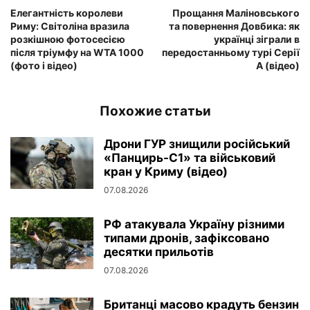
Елегантність королеви
Прощання Маліновського
Риму: Світоліна вразила
та повернення Довбика: як
розкішною фотосесією
українці зіграли в
після тріумфу на WTA 1000
передостанньому турі Серії
(фото і відео)
А (відео)
Похожие статьи
Дрони ГУР знищили російський
«Панцирь-С1» та військовий
кран у Криму (відео)
07.08.2026
РФ атакувала Україну різними
типами дронів, зафіксовано
десятки прильотів
07.08.2026
Британці масово крадуть бензин