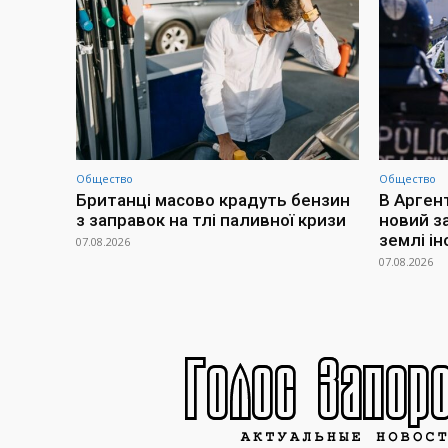
Общество
Общество
Британці масово крадуть бензин
В Арген
з заправок на тлі паливної кризи
новий з
землі і
07.08.2026
07.08.2026