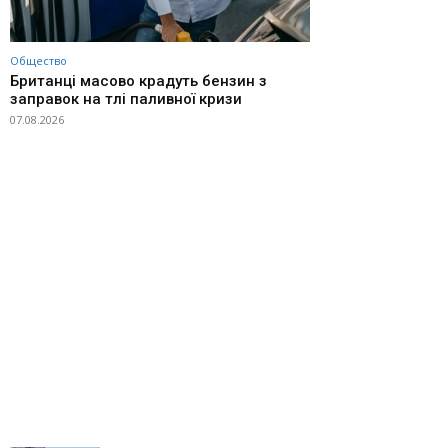
Общество
Британці масово крадуть бензин з
заправок на тлі паливної кризи
07.08.2026