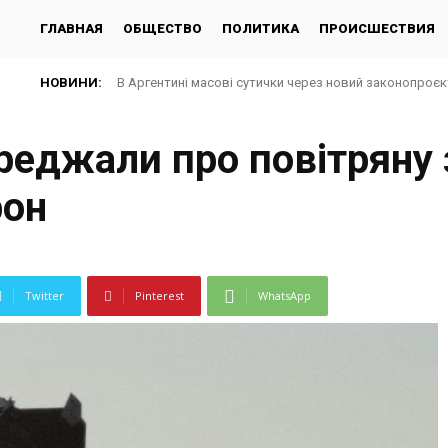
ГЛАВНАЯ
ОБЩЕСТВО
ПОЛИТИКА
ПРОИСШЕСТВИЯ
НОВИНИ:
В Аргентині масові сутички через новий законопроє
ереджали про повітряну 
рон
Twitter
Pinterest
WhatsApp