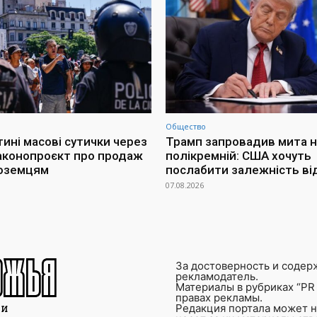
Общество
тині масові сутички через
Трамп запровадив мита н
аконопроєкт про продаж
полікремній: США хочуть
ноземцям
послабити залежність ві
07.08.2026
За достоверность и содер
рекламодатель.
Материалы в рубриках “PR 
правах рекламы.
Редакция портала может не