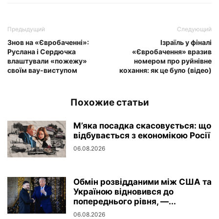
Предыдущий
Следующий
Знов на «Євробаченні»:
Ізраїль у фіналі
Руслана і Сердючка
«Євробачення» вразив
влаштували «пожежу»
номером про руйнівне
своїм вау-виступом
кохання: як це було (відео)
Похожие статьи
М’яка посадка скасовується: що
відбувається з економікою Росії
06.08.2026
Обмін розвідданими між США та
Україною відновився до
попереднього рівня, —...
06.08.2026