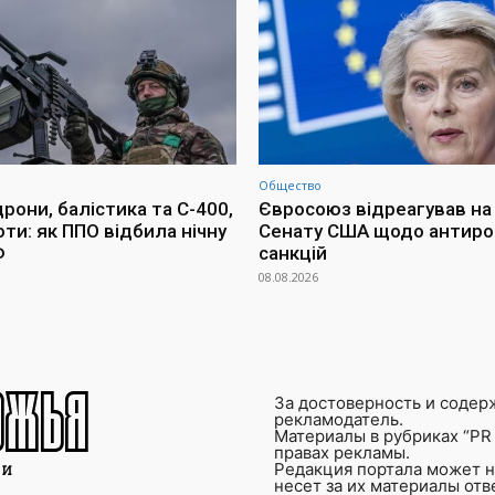
Общество
рони, балістика та С-400,
Євросоюз відреагував на
ти: як ППО відбила нічну
Сенату США щодо антиро
Ф
санкцій
08.08.2026
За достоверность и содер
рекламодатель.
Материалы в рубриках “PR 
правах рекламы.
Редакция портала может не
несет за их материалы от