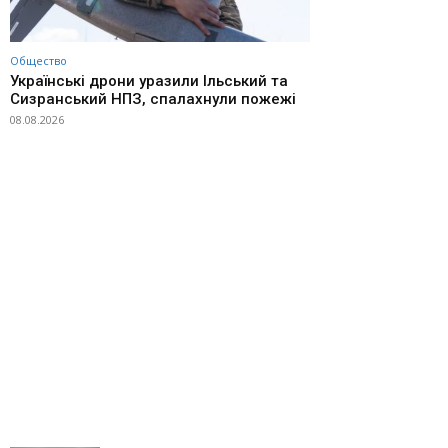
Общество
Українські дрони уразили Ільський та
Сизранський НПЗ, спалахнули пожежі
08.08.2026