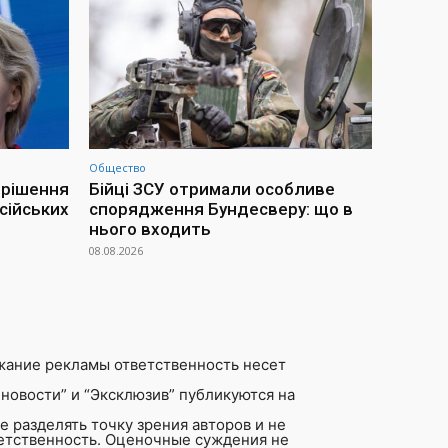
Общество
 рішення
Бійці ЗСУ отримали особливе
сійських
спорядження Бундесверу: що в
нього входить
08.08.2026
жание рекламы ответственность несет
новости” и “Эксклюзив” публикуются на
 разделять точку зрения авторов и не
ветственность. Оценочные суждения не