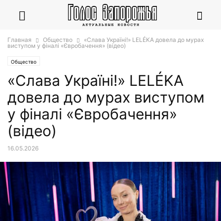
Главная
Общество
«Слава Україні!» LELÉKA довела до мурах
виступом у фіналі «Євробачення» (відео)
Общество
«Слава Україні!» LELÉKA
довела до мурах виступом
у фіналі «Євробачення»
(відео)
16.05.2026