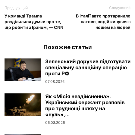
Предыдущий
Следующий
У команді Трампа
В Італії авто протаранило
розділилися думки про те,
натовп, водій кинувся з
що робити з Іраном, — CNN
ножем на людей
Похожие статьи
Зеленський доручив підготувати
спеціальну санкційну операцію
проти РФ
07.08.2026
Як «Місія нездійсненна».
Український сержант розповів
про труднощі шляху на
«нуль»,...
06.08.2026