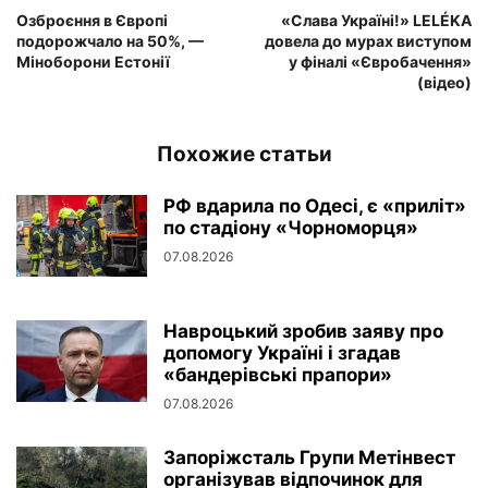
Озброєння в Європі
«Слава Україні!» LELÉKA
подорожчало на 50%, —
довела до мурах виступом
Міноборони Естонії
у фіналі «Євробачення»
(відео)
Похожие статьи
РФ вдарила по Одесі, є «приліт»
по стадіону «Чорноморця»
07.08.2026
Навроцький зробив заяву про
допомогу Україні і згадав
«бандерівські прапори»
07.08.2026
Запоріжсталь Групи Метінвест
організував відпочинок для