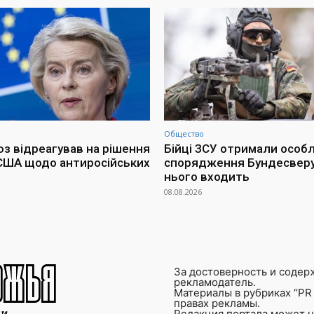
Общество
з відреагував на рішення
Бійці ЗСУ отримали особ
США щодо антиросійських
спорядження Бундесверу
нього входить
08.08.2026
За достоверность и содер
рекламодатель.
Материалы в рубриках “PR 
правах рекламы.
Редакция портала может не