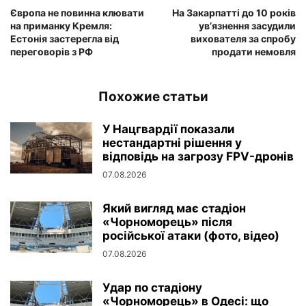
Європа не повинна клювати
На Закарпатті до 10 років
на приманку Кремля:
ув’язнення засудили
Естонія застерегла від
вихователя за спробу
переговорів з РФ
продати немовля
Похожие статьи
У Нацгвардії показали
нестандартні рішення у
відповідь на загрозу FPV-дронів
07.08.2026
Який вигляд має стадіон
«Чорноморець» після
російської атаки (фото, відео)
07.08.2026
Удар по стадіону
«Чорноморець» в Одесі: що