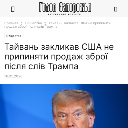
Главная
Общество
Тайвань закликав США не припиняти
продаж зброї після слів Трампа
Общество
Тайвань закликав США не
припиняти продаж зброї
після слів Трампа
16.05.2026