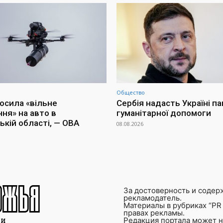
Общество
осила «вільне
Сербія надасть Україні п
ня» на авто в
гуманітарної допомоги
ькій області, — ОВА
08.08.2026
За достоверность и содер
рекламодатель.
Материалы в рубриках “PR 
правах рекламы.
Редакция портала может не