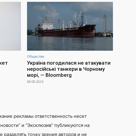
Общество
акет
Україна погодилася не атакувати
неросійські танкери в Чорному
морі, — Bloomberg
08.08.2026
жание рекламы ответственность несет
новости” и “Эксклюзив” публикуются на
 разделять точку зрения авторов и не